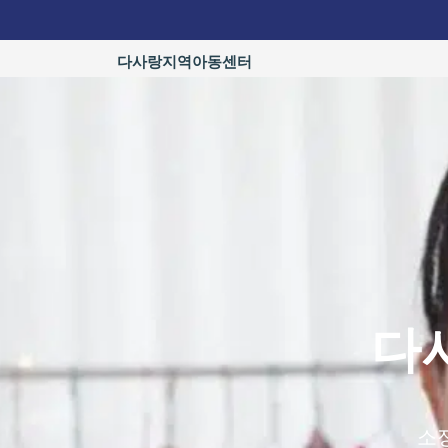
콘
텐
츠
다사랑지역아동센터
로
건
너
뛰
기
다
소