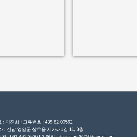
 : 이진희 I 고유번호 : 439-82-00562
소 : 전남 영암군 삼호읍 세가래1길 11, 3층
 : 061-461-2520 I 이메일 : dasarang2520@hanmail.net