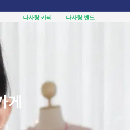
다사랑 카페
다사랑 밴드
가게
니다