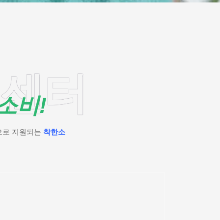
센터
소비!
으로 지원되는
착한소