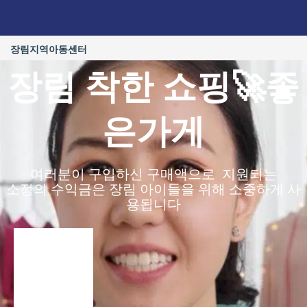
콘
텐
츠
장림지역아동센터
로
건
장림 착한 쇼핑🚀좋
너
뛰
기
은가게
여러분이 구입하신 구매액으로 지원되는
소정의 수익금은 장림 아이들을 위해 소중하게 사
용됩니다