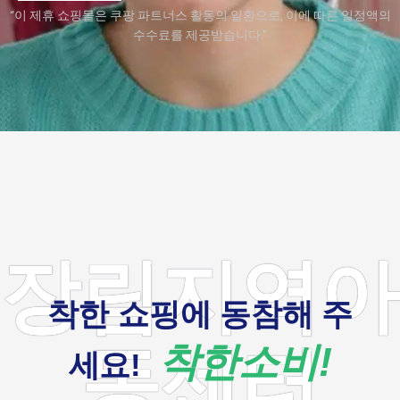
“이 제휴 쇼핑몰은 쿠팡 파트너스 활동의 일환으로, 이에 따른 일정액의
수수료를 제공받습니다.”
장림지역아
착한 쇼핑에 동참해 주
동센터
착한소비!
세요!