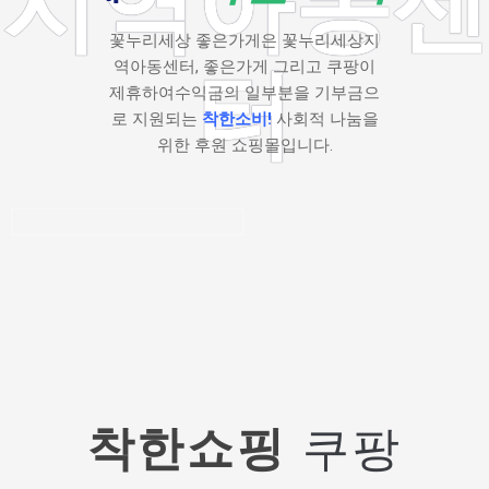
지역아동센
꽃누리세상 좋은가게은 꽃누리세상지
역아동센터, 좋은가게 그리고 쿠팡이
터
제휴하여수익금의 일부분을 기부금으
로 지원되는
착한소비!
사회적 나눔을
위한 후원 쇼핑몰입니다.
착한쇼핑
쿠팡