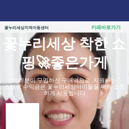
콘
텐
츠
로
카페바로가기
꽃누리세상지역아동센터
건
너
꽃누리세상 착한 쇼
뛰
기
핑🚀좋은가게
여러분이 구입하신 구매액으로 지원되는
소정의 수익금은 꽃누리세상아이들을 위해 소중
하게 사용됩니다