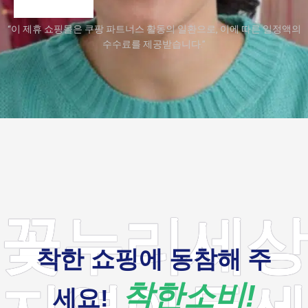
“이 제휴 쇼핑몰은 쿠팡 파트너스 활동의 일환으로, 이에 따른 일정액의
수수료를 제공받습니다.”
꽃누리세상
착한 쇼핑에 동참해 주
착한소비!
세요!