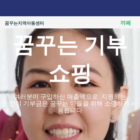
콘
텐
츠
까페
꿈꾸는지역아동센터
로
건
꿈꾸는 기부
너
뛰
기
쇼핑
여러분이 구입하신 매출액으로 지원되는
소정의 기부금은 꿈꾸는 이들을 위해 소중하게 사
용됩니다