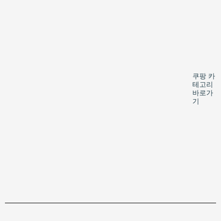
쿠팡 카
테고리
바로가
기