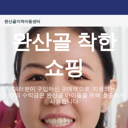
콘
텐
츠
완산골지역아동센터
로
건
완산골 착한
너
뛰
기
쇼핑
여러분이 구입하신 구매액으로 지원되는
소정의 수익금은 완산골 아이들을 위해 소중하게
사용됩니다