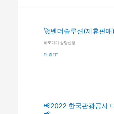
마
케
팅
자
동
🚀
🚀벤더솔루션(제휴판매
화
벤
반
더
바로가기 상담신청
응
솔
형
루
더 읽기"
홈
션
페
(제
이
휴
지
판
😎
매)
로
협
업
📢
📢2022 한국관광공사
으
2022