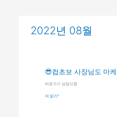
콘
텐
츠
로
2022년 08월
건
너
뛰
기
😎
😎컴초보 사장님도 마케
컴
초
바로가기 상담신청
보
사
더 읽기"
장
님
도